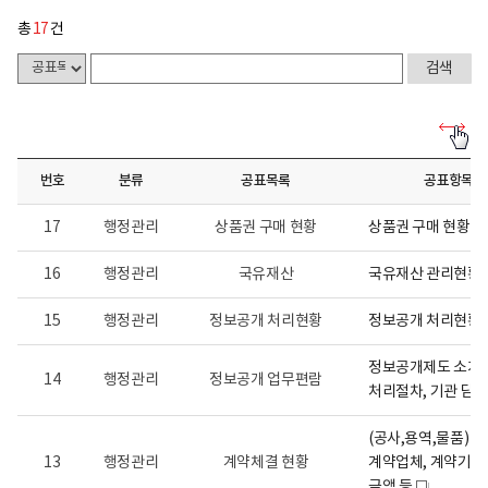
총
17
건
사
전
정
번호
분류
공표목록
공표항목
보
공
표
17
행정관리
상품권 구매 현황
상품권 구매 현황
게
시
물
16
행정관리
국유재산
국유재산 관리현황
목
록
15
행정관리
정보공개 처리현황
정보공개 처리현황
-
사
전
정보공개제도 소개 ,
정
14
행정관리
정보공개 업무편람
보
처리절차, 기관 담당
공
개
(공사,용역,물품) 계
게
시
13
행정관리
계약체결 현황
계약업체, 계약기간,
물
금액 등