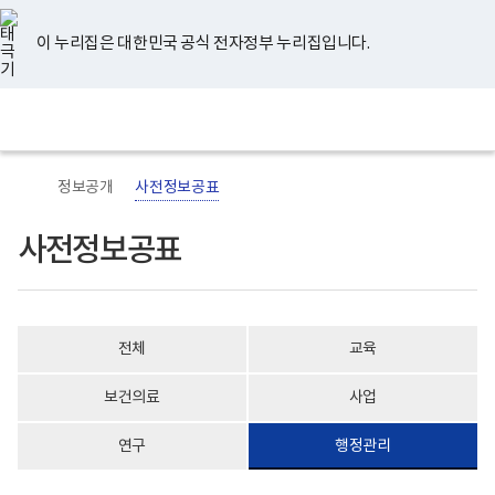
너
유
페
인
블
홈
비
튜
이
스
로
767px
브
스
타
그
이 누리집은 대한민국 공식 전자정부 누리집입니다.
이
북
그
하
램
보
전
통
건
체
합
복
메
검
지
뉴
색
부
국
정보공개
사전정보공표
립
정
신
사전정보공표
건
강
센
터
로
고
전체
교육
보건의료
사업
연구
행정관리