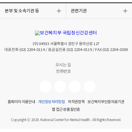
표
목
목
항
록
록
본부 및 소속기관 등
관련기관
목
열
열
클
기
기
릭
시
상
세
항
(우)
04933
서울특별시 광진구 용마산로 127
목
새
대표전화
(02) 2204-0114
/ 응급실진료
(02) 2204-0119
/ FAX
(02) 2204-0389
창
으
로
오시는 길
보
전화번호
여
짐
홈페이지 이용안내
개인정보처리방침
저작권정책
보건복지부인증의료기관
웹 접근성 품질인증
Copyright ⓒ 2020. National Center for Mental Health . All Rights Reserved.