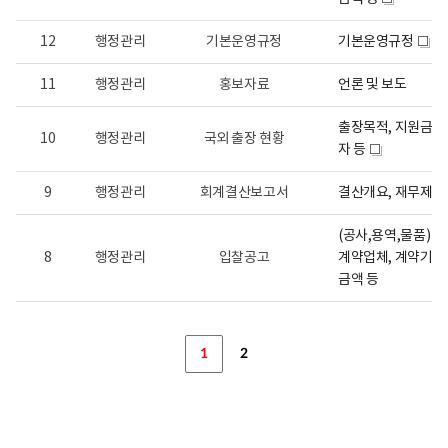
새
번
호,
창
분
12
행정관리
기본운영규정
기본운영규정
새
류,
창
공
11
행정관리
홍보자료
언론 및 보도
표
목
록,
출장목적, 지원금액,
공
10
행정관리
국외 출장 현황
자 등
표
새
항
창
목,
9
행정관리
회계결산보고서
결산개요, 재무제표
공
개
시
(공사,용역,물품) 계
기,
8
행정관리
입찰공고
계약업체, 계약기간
공
개
금액 등
주
기,
담
당
1
2
부
서
로
구
성,
공