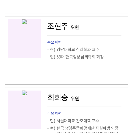
조현주
위원
주요 이력
현)
영남대학교 심리학과 교수
현)
59대 한국임상심리학회 회장
최희승
위원
주요 이력
현)
서울대학교 간호대학 교수
현)
한국 생명존중희망재단 자살예방 인증