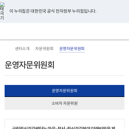
너
본
본
유
페
인
블
홈
비
문
문
튜
이
스
로
767px
시
종
브
스
타
그
이 누리집은 대한민국 공식 전자정부 누리집입니다.
이
작
료
북
그
하
램
보
전
통
건
체
합
복
메
검
지
뉴
색
부
국
센터소개
자문위원회
운영자문위원회
립
정
신
운영자문위원회
건
강
센
터
로
고
운영자문위원회
소비자 자문위원