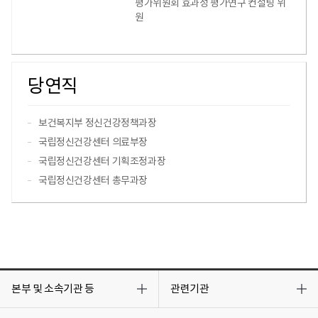
평가위원회 효과성 평가연구 컨설팅 위
원
당연직
보건복지부 정신건강정책과장
국립정신건강센터 의료부장
국립정신건강센터 기획조정과장
국립정신건강센터 총무과장
목
목
록
록
본부 및 소속기관 등
관련기관
열
열
기
기