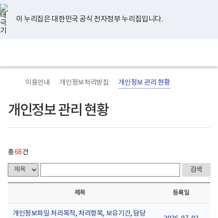
너
개
유
페
인
블
홈
비
인
튜
이
스
로
767px
정
브
스
타
그
이 누리집은 대한민국 공식 전자정부 누리집입니다.
이
보
북
그
하
관
램
보
리
전
통
건
현
체
합
복
황
메
검
지
게
뉴
색
부
시
국
물
이용안내
개인정보처리방침
개인정보 관리 현황
립
목
정
록
신
-
개인정보 관리 현황
건
번
강
호,
센
제
터
목,
로
담
고
당
총
68
건
부
서,
등
록
일,
제목
등록일
첨
부
내
개인정보파일 처리목적, 처리항목, 보유기간, 담당