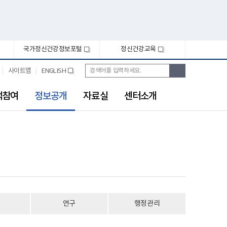
국가정신건강정보포털
정신건강교육
새
새
창
창
통
검
사이트맵
ENGLISH
새
합
색
창
검
선
색
객참여
정보공개
자료실
센터소개
택
됨
연구
행정관리