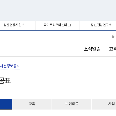
정신건강사업부
국가트라우마센터
정신건강연구소
새
창
홈
소식알림
고
사전정보공표
공표
교육
보건의료
사업