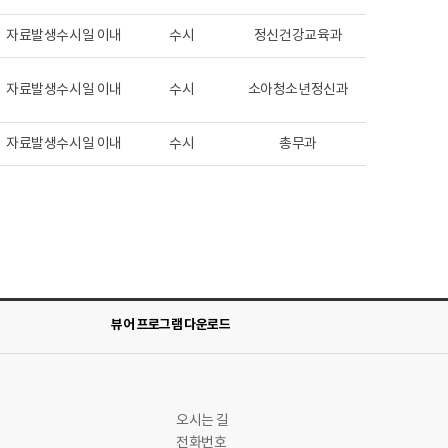
자료발생수시일 이내
수시
정신건강교육과
자료발생수시일 이내
수시
소아청소년정신과
자료발생수시일 이내
수시
총무과
뷰어 프로그램 다운로드
오시는 길
전화번호