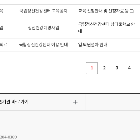
육
국립정신건강센터 교육공지
교육 신청안내 및 신청자료 등
새
창
국립정신건강센터 참다울학교 안
업
정신건강예방사업
내
의료
국립정신건강센터 이용 안내
입.퇴원절차 안내
1
2
3
4
련기관
바로가기
2204-0389