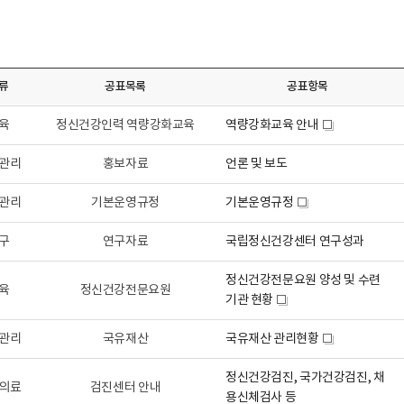
류
공표목록
공표항목
육
정신건강인력 역량강화교육
역량강화교육 안내
새
창
관리
홍보자료
언론 및 보도
관리
기본운영규정
기본운영규정
새
창
구
연구자료
국립정신건강센터 연구성과
정신건강전문요원 양성 및 수련
육
정신건강전문요원
기관 현황
새
창
관리
국유재산
국유재산 관리현황
새
창
정신건강검진, 국가건강검진, 채
의료
검진센터 안내
용신체검사 등