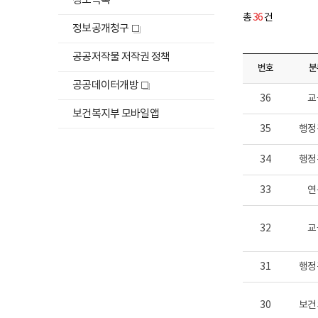
정보목록
록,
위
공
총
36
건
메
표
정보공개청구
새
항
뉴
창
목,
공공저작물 저작권 정책
목
공
번호
분
개
록
하
시
공공데이터개방
새
열
위
기,
36
교
창
공
기
메
보건복지부 모바일앱
개
뉴
35
행정
주
기,
목
담
34
행정
록
당
부
열
서
33
연
기
로
구
성,
32
교
공
표
항
목
31
행정
클
릭
시
30
보건
상