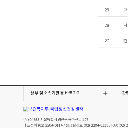
세
항
29
교
목
새
창
으
28
사
로
보
여
27
보건
짐
목
목
록
록
본부 및 소속기관 등
바로가기
관
열
열
기
기
(우)
04933
서울특별시 광진구 용마산로 127
대표전화
(02) 2204-0114
/ 응급실진료
(02) 2204-0119
/ FAX
(02) 