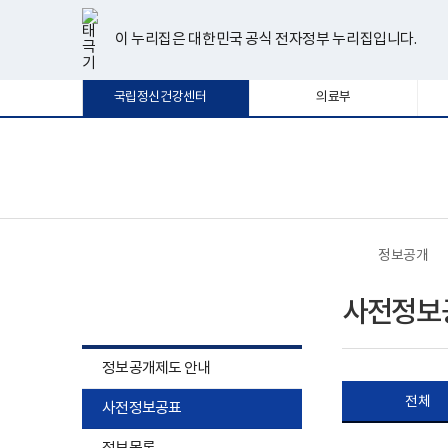
너
사
한
파
pdf
플
유
페
인
블
선
홈
비
전
글
워
뷰
래
튜
이
스
로
택
1180px
정
뷰
포
어
시
브
스
타
그
이 누리집은 대한민국 공식 전자정부 누리집입니다.
됨
이
보
어
인
프
뷰
북
그
상
공
프
트
로
어
램
표
로
뷰
그
프
국립정신건강센터
의료부
게
그
어
램
로
시
램
프
다
그
물
다
로
운
램
목
운
그
로
다
록
로
램
드
운
보
전
-
드
다
로
건
체
사
운
드
복
메
전
로
지
뉴
정
드
부
보
국
정보공개
공
립
개
정
정보공개
게
신
사전정보
시
건
물
강
번
센
호,
터
정보공개제도 안내
분
로
류,
고
전체
공
사전정보공표
표
목
하