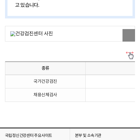
고 있습니다.
원
본
이
미
지
검
보
진
기
종
종류
류
-
검
국가건강검진
진
종
류
채용신체검사
별
검
진
내
용
을
보
여
국립정신건강센터 주요사이트
본부 및 소속기관
주