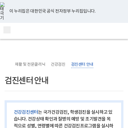
너
본
본
유
페
인
블
홈
비
문
문
튜
이
스
로
767px
시
종
브
스
타
그
이 누리집은 대한민국 공식 전자정부 누리집입니다.
이
작
료
북
그
하
램
보
통
전
건
합
체
복
검
메
지
색
부
뉴
국
립
정
신
재활 및 전문클리닉
건강검진
검진센터 안내
건
강
센
검진센터 안내
터
의
료
부
로
고
건강검진센터
는 국가건강검진, 학생검진을 실시하고 있
습니다. 건강상태 확인과 질병의 예방 및 조기발견을 목
적으로 성별, 연령별에 따른 건강검진프로그램을 실시하