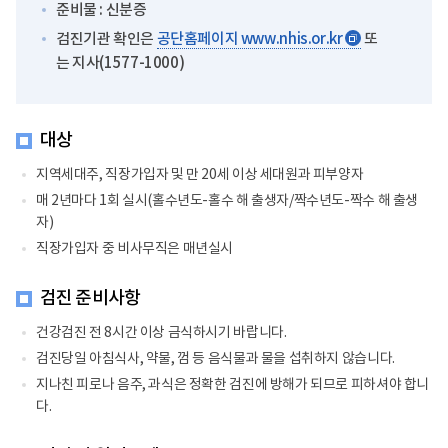
준비물 : 신분증
검진기관 확인은
공단홈페이지 www.nhis.or.kr
또
새
는 지사(1577-1000)
창
대상
지역세대주, 직장가입자 및 만 20세 이상 세대원과 피부양자
매 2년마다 1회 실시(홀수년도-홀수 해 출생자/짝수년도-짝수 해 출생
자)
직장가입자 중 비사무직은 매년실시
검진 준비사항
건강검진 전 8시간 이상 금식하시기 바랍니다.
검진당일 아침식사, 약물, 껌 등 음식물과 물을 섭취하지 않습니다.
지나친 피로나 음주, 과식은 정확한 검진에 방해가 되므로 피하셔야 합니
다.