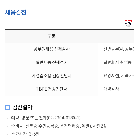
기,
검
채용검진
사
항
채
목,
용
주
검
의
구분
진-
사
구
항
분
을
공무원채용 신체검사
일반공무원, 공무원에
별
알
로,
려
내
일반채용 신체검사
일반회사 취업용
주
용,
는
비
표
시설입소용 건강진단서
요양시설, 기숙사 등
용
입
을
니
알
다.
TBPE 건강진단서
마약검사
려
주
는
표
검진절차
입
니
예약 : 방문 또는 전화(02-2204-0180-1)
다.
준비물 : 신분증(주민등록증, 운전면허증, 여권), 사진2장
소요시간 : 3-5일