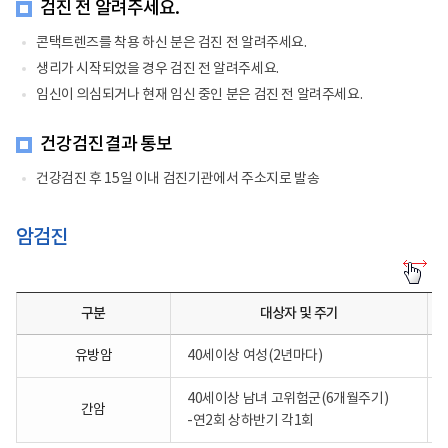
검진 전 알려주세요.
콘택트렌즈를 착용 하신 분은 검진 전 알려주세요.
생리가 시작되었을 경우 검진 전 알려주세요.
임신이 의심되거나 현재 임신 중인 분은 검진 전 알려주세요.
건강검진결과 통보
건강검진 후 15일 이내 검진기관에서 주소지로 발송
암검진
암
검
진-
구분
대상자 및 주기
구
분
별
유방암
40세이상 여성(2년마다)
로
대
상
40세이상 남녀 고위험군(6개월주기)
간암
자
-연2회 상하반기 각1회
및
주