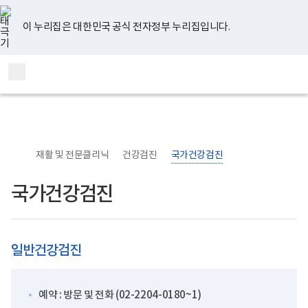
너
본
본
유
페
인
블
홈
비
문
문
튜
이
스
로
767px
시
종
브
스
타
그
이 누리집은 대한민국 공식 전자정부 누리집입니다.
이
작
료
북
그
하
램
보
통
전
건
합
체
복
검
메
지
색
부
뉴
국
립
정
신
재활 및 전문클리닉
건강검진
국가건강검진
건
강
센
국가건강검진
터
의
료
부
로
고
일반건강검진
예약 : 방문 및 전화 (02-2204-0180~1)