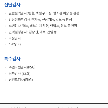
진단검사
일반혈액검사: 빈혈, 백혈구 이상, 혈소판 이상 등 판정
임상생화학검사: 간기능, 신장기능, 당뇨 등 판정
소변검사: 혈뇨, 비뇨기계 감염, 단백뇨, 당뇨 등 판정
면역혈청검사 : 갑상선, 매독, 간염 등
약물검사
마약검사
특수검사
수면다원검사(PSG)
뇌파검사 (EEG)
심전도검사(EKG)