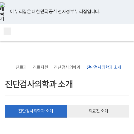
너
본
본
유
페
인
블
홈
비
문
문
튜
이
스
로
767px
시
종
브
스
타
그
이 누리집은 대한민국 공식 전자정부 누리집입니다.
이
작
료
북
그
하
램
보
통
전
건
합
체
복
검
메
지
색
부
뉴
국
립
정
신
진료과
진료지원
진단검사의학과
진단검사의학과 소개
건
강
센
진단검사의학과 소개
터
의
료
부
로
고
진단검사의학과 소개
의료진 소개