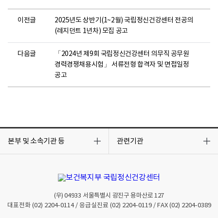
이전글
2025년도 상반기(1~2월) 국립정신건강센터 전공의
(레지던트 1년차) 모집 공고
다음글
「2024년 제9회 국립정신건강센터 의무직 공무원
경력경쟁채용시험」 서류전형 합격자 및 면접일정
공고
목
목
록
록
본부 및 소속기관 등
관련기관
열
열
기
기
(우)
04933
서울특별시 광진구 용마산로 127
대표전화
(02) 2204-0114
/ 응급실진료
(02) 2204-0119
/ FAX
(02) 2204-0389