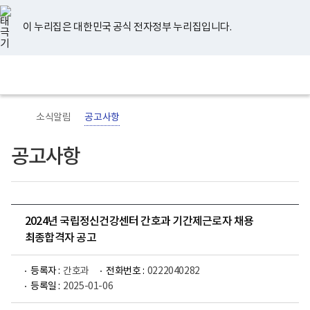
너
유
페
인
블
홈
비
튜
이
스
로
767px
브
스
타
그
이 누리집은 대한민국 공식 전자정부 누리집입니다.
이
북
그
하
램
보
전
통
건
체
합
복
메
검
지
뉴
색
부
국
소식알림
공고사항
립
정
신
공고사항
건
강
센
터
로
고
2024년 국립정신건강센터 간호과 기간제근로자 채용
최종합격자 공고
등록자 :
간호과
전화번호 :
0222040282
등록일 :
2025-01-06