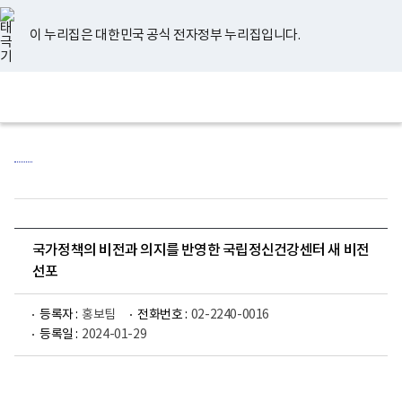
너
유
페
인
블
홈
비
튜
이
스
로
767px
브
스
타
그
이 누리집은 대한민국 공식 전자정부 누리집입니다.
이
북
그
하
램
보
전
통
건
체
합
복
메
검
지
뉴
색
부
국
립
정
신
건
강
센
국가정책의 비전과 의지를 반영한 국립정신건강센터 새 비전
터
로
선포
고
등록자 :
홍보팀
전화번호 :
02-2240-0016
등록일 :
2024-01-29