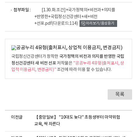
파
첨부파일 :
[1.30.화.조간]+국가정책의+비전과+의지를
일
+반영한+국립정신건강센터+새+비전
뷰
+선포.pdf
(다운로드:114)
미리보기/음성듣기
어
로
국가정책의 비전과 의지를 반영한 국립
국립정신건강센터가 창작한
정신건강센터 새 비전 선포
저작물은
"공공누리 4유형(출처표시, 상
업적 이용금지, 변경금지)"
조건에 따라 이용 할 수 있습니다.
목록
이전글
【중앙일보】 "10대도 늦다" 초등생부터 마약위험
교육, 싹 자른다