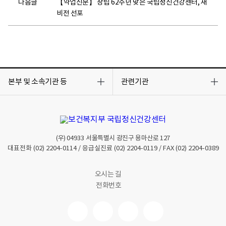
다음글
【약업신문】 창립 62주년 맞은 국립정신건강센터, 새
비전 선포
목
목
록
록
본부 및 소속기관 등
관련기관
열
열
기
기
(우)
04933
서울특별시 광진구 용마산로 127
대표전화
(02) 2204-0114
/ 응급실진료
(02) 2204-0119
/ FAX
(02) 2204-0389
오시는 길
전화번호