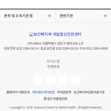
목
목
록
록
본부 및 소속기관 등
관련기관
열
열
기
기
(우)
04933
서울특별시 광진구 용마산로 127
대표전화
(02) 2204-0114
/ 응급실진료
(02) 2204-0119
/ FAX
(02) 2204-0389
오시는 길
전화번호
홈페이지 이용안내
개인정보처리방침
저작권정책
보건복지부인증의료기관
웹 접근성 품질인증
Copyright ⓒ 2020. National Center for Mental Health . All Rights Reserved.