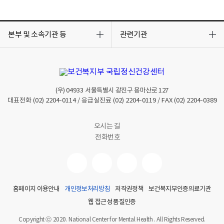
목
목
록
록
본부 및 소속기관 등
관련기관
열
열
기
기
(우)
04933
서울특별시 광진구 용마산로 127
대표전화
(02) 2204-0114
/ 응급실진료
(02) 2204-0119
/ FAX
(02) 2204-0389
오시는 길
전화번호
홈페이지 이용안내
개인정보처리방침
저작권정책
보건복지부인증의료기관
웹 접근성 품질인증
Copyright ⓒ 2020. National Center for Mental Health . All Rights Reserved.