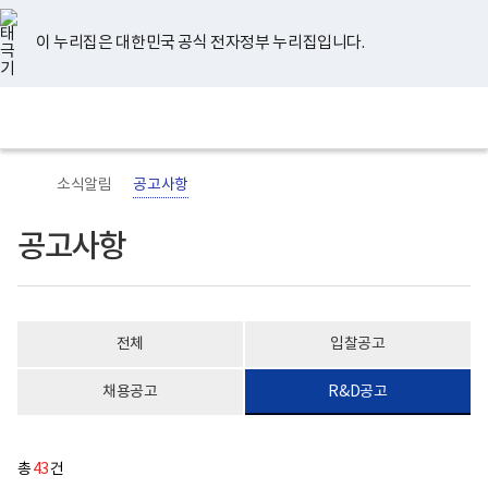
너
공
유
페
인
블
홈
비
고
튜
이
스
로
767px
사
브
스
타
그
이 누리집은 대한민국 공식 전자정부 누리집입니다.
이
항
북
그
하
게
램
보
시
전
통
건
물
체
합
복
목
메
검
지
록
뉴
색
부
-
국
번
소식알림
공고사항
립
호,
정
제
신
목,
공고사항
건
작
강
성
센
자,
터
등
로
록
고
일,
전체
입찰공고
첨
부
내
채용공고
R&D공고
용
이
보
여
총
43
건
집