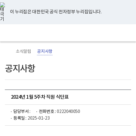
너
유
페
인
블
홈
비
튜
이
스
로
767px
브
스
타
그
이 누리집은 대한민국 공식 전자정부 누리집입니다.
이
북
그
하
램
보
전
통
건
체
합
복
메
검
지
뉴
색
부
국
소식알림
공지사항
립
정
신
공지사항
건
강
센
터
로
고
2024년 1월 5주차 직원 식단표
담당부서 :
전화번호 :
0222040050
등록일 :
2025-01-23