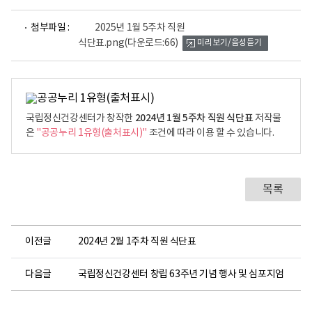
파
첨부파일 :
2025년 1월 5주차 직원
일
식단표.png
(다운로드:66)
미리보기/음성듣기
뷰
어
로
2024년 1월 5주차 직원 식단표
국립정신건강센터가 창작한
저작물
은
"공공누리 1유형(출처표시)"
조건에 따라 이용 할 수 있습니다.
목록
이전글
2024년 2월 1주차 직원 식단표
다음글
국립정신건강센터 창립 63주년 기념 행사 및 심포지엄