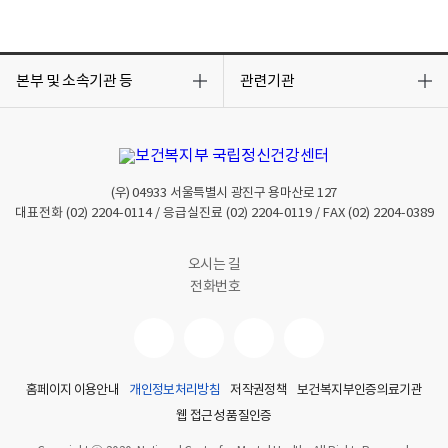
목
목
록
록
본부 및 소속기관 등
관련기관
열
열
기
기
(우)
04933
서울특별시 광진구 용마산로 127
대표전화
(02) 2204-0114
/ 응급실진료
(02) 2204-0119
/ FAX
(02) 2204-0389
오시는 길
전화번호
홈페이지 이용안내
개인정보처리방침
저작권정책
보건복지부인증의료기관
웹 접근성 품질인증