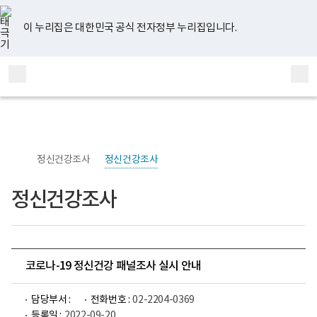
너
유
페
인
블
홈
비
튜
이
스
로
767px
브
스
타
그
이 누리집은 대한민국 공식 전자정부 누리집입니다.
이
북
그
하
램
보
전
통
건
체
합
복
메
검
지
부
뉴
색
국
립
정
신
정신건강조사
정신건강조사
건
강
센
정신건강조사
터
정
신
건
강
연
구
코로나-19 정신건강 패널조사 실시 안내
소
로
고
담당부서 :
전화번호 :
02-2204-0369
등록일 :
2022-09-20