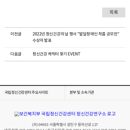
건
목록
강
센
터
이전글
2022년 정신건강의 날 행사 "발달장애인 작품 공모전"
2
수상자 발표
0
2
2
다음글
정신건강 캐릭터 찾기 EVENT
년
코
로
나
-
1
국립정신건강센터 주요사이트
본부 및 소속기관
9
정
신
건
강
(우)
04933
서울특별시 광진구 용마산로 127