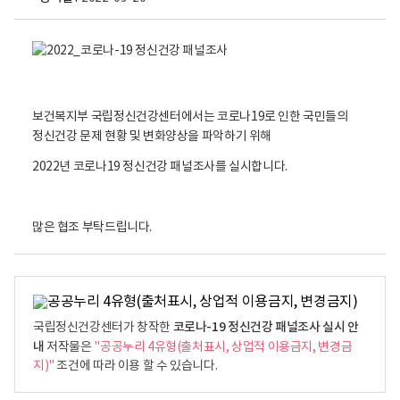
v
e
r
s
i
보건복지부 국립정신건강센터에서는 코로나19로 인한 국민들의
o
정신건강 문제 현황 및 변화양상을 파악하기 위해
n
2022년 코로나19 정신건강 패널조사를 실시합니다.
2
.
1
많은 협조 부탁드립니다.
보
건
복
지
부
코로나-19 정신건강 패널조사 실시 안
국립정신건강센터가 창작한
국
내
저작물은
"공공누리 4유형(출처표시, 상업적 이용금지, 변경금
립
지)"
조건에 따라 이용 할 수 있습니다.
정
신