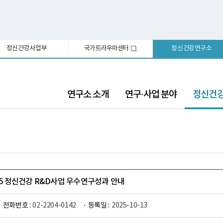
정신건강사업부
국가트라우마센터
정신건강연구소
새
창
선
연구소 소개
연구·사업 분야
정신건
택
됨
025 정신건강 R&D사업 우수연구성과 안내
전화번호 :
02-2204-0142
등록일 :
2025-10-13