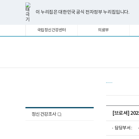
너
한
파
pdf
플
유
페
인
블
선
홈
비
글
워
뷰
래
튜
이
스
로
택
1180px
뷰
포
어
시
브
스
타
그
이 누리집은 대한민국 공식 전자정부 누리집입니다.
됨
이
어
인
프
뷰
북
그
상
프
트
로
어
램
로
뷰
그
프
국립정신건강센터
의료부
그
어
램
로
램
프
다
그
다
로
운
램
운
그
로
다
로
램
드
운
보
전
드
다
로
건
체
운
드
복
메
로
지
뉴
드
부
국
립
정
정신건강조사
신
건
강
센
터
[브로셔] 2
정신건강조사
새
정
신
창
건
담당부서 :
강
연