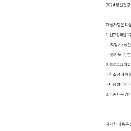
구
2024 정신건
소
로
고
개정사항은 다음
1. 신규성과물 2
- (지침서) 
- (평가도구) 
2. 프로그램 자료
- 청소년 자해행
- 마음챙김에 
3. 기존 내용 업
자세한 내용은 