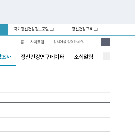
국가정신건강정보포털
정신건강교육
새
새
창
창
통
검
홈
사이트맵
합
색
검
색
강조사
정신건강연구데이터
소식알림