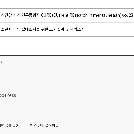
신건강 최신 연구동향지 CURE(CUrrent REsearch in mental health) vo
청소년 마약류 실태조사를 위한 조사설계 및 시범조사
가기
2204-0389
부인증의료기관
웹 접근성 품질인증