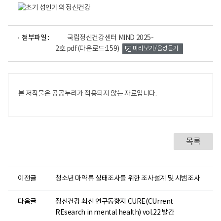
파
첨부파일 :
국립정신건강센터 MIND 2025-
일
2호.pdf
(다운로드:159)
미리보기/음성듣기
뷰
어
로
본 저작물은 공공누리가 적용되지 않는 자료입니다.
목록
이전글
청소년 마약류 실태조사를 위한 조사설계 및 시범조사
다음글
정신건강 최신 연구동향지 CURE(CUrrent
REsearch in mental health) vol.22 발간