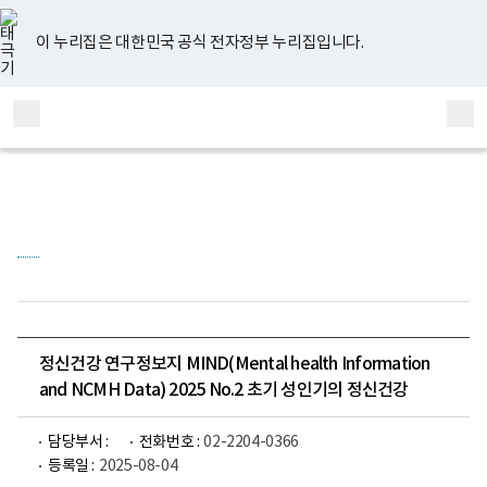
너
유
페
인
블
홈
비
튜
이
스
로
767px
브
스
타
그
이 누리집은 대한민국 공식 전자정부 누리집입니다.
이
북
그
하
램
보
전
통
건
체
합
복
메
검
지
부
뉴
색
국
립
정
신
건
강
센
터
정
신
건
정신건강 연구정보지 MIND(Mental health Information
강
and NCMH Data) 2025 No.2 초기 성인기의 정신건강
연
구
소
로
담당부서 :
전화번호 :
02-2204-0366
고
등록일 :
2025-08-04