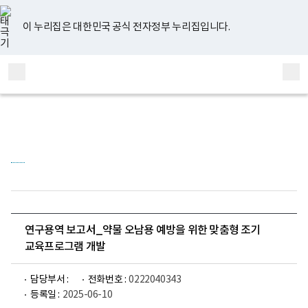
너
유
페
인
블
홈
비
튜
이
스
로
767px
브
스
타
그
이 누리집은 대한민국 공식 전자정부 누리집입니다.
이
북
그
하
램
보
전
통
건
체
합
복
메
검
지
부
뉴
색
국
립
정
신
건
강
센
터
정
신
건
연구용역 보고서_약물 오남용 예방을 위한 맞춤형 조기
강
교육프로그램 개발
연
구
소
로
담당부서 :
전화번호 :
0222040343
고
등록일 :
2025-06-10