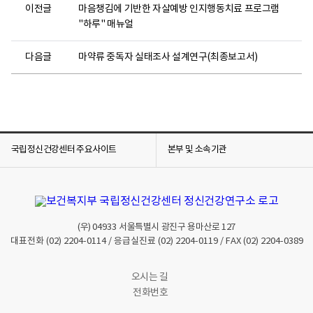
이전글
마음챙김에 기반한 자살예방 인지행동치료 프로그램
"하루" 매뉴얼
다음글
마약류 중독자 실태조사 설계연구(최종보고서)
국립정신건강센터 주요사이트
본부 및 소속기관
(우)
04933
서울특별시 광진구 용마산로 127
대표전화
(02) 2204-0114
/ 응급실진료
(02) 2204-0119
/ FAX
(02) 2204-0389
오시는 길
전화번호