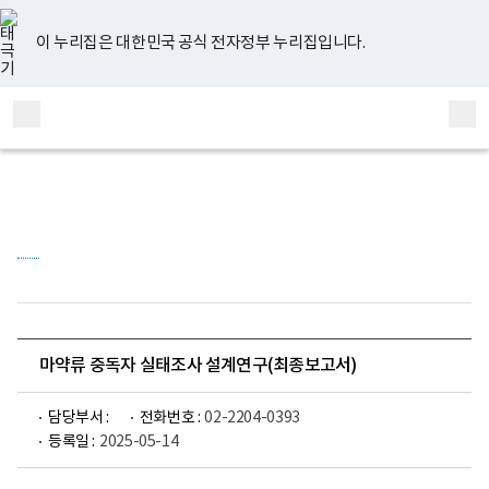
너
유
페
인
블
홈
비
튜
이
스
로
767px
브
스
타
그
이 누리집은 대한민국 공식 전자정부 누리집입니다.
이
북
그
하
램
보
전
통
건
체
합
복
메
검
지
부
뉴
색
국
립
정
신
건
강
센
터
정
신
건
마약류 중독자 실태조사 설계연구(최종보고서)
강
연
구
담당부서 :
전화번호 :
02-2204-0393
소
등록일 :
2025-05-14
로
고