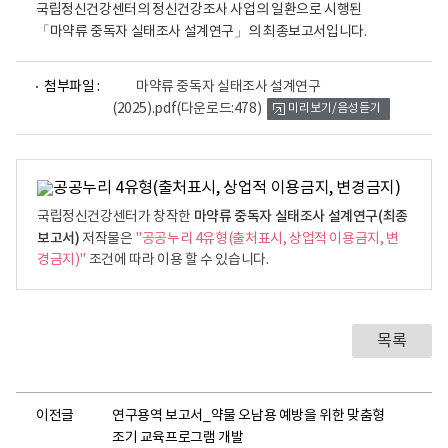
국립정신건강센터의 정신건강조사 사업의 일환으로 시행된
「마약류 중독자 실태조사 설계연구」의 최종보고서입니다.
파
첨부파일 :
마약류 중독자 실태조사 설계연구
일
(2025).pdf
(다운로드:478)
미리보기/음성듣기
뷰
어
로
마약류 중독자 실태조사 설계연구(최종
국립정신건강센터가 창작한
보고서)
저작물은
"공공누리 4유형(출처표시, 상업적 이용금지, 변
경금지)"
조건에 따라 이용 할 수 있습니다.
목록
이전글
연구용역 보고서_약물 오남용 예방을 위한 맞춤형
조기 교육프로그램 개발