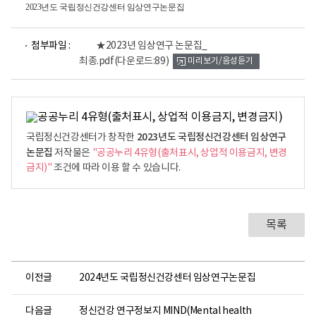
2023년도 국립정신건강센터 임상연구논문집
파
첨부파일 :
★2023년 임상연구 논문집_
일
최종.pdf
(다운로드:89)
미리보기/음성듣기
뷰
어
로
2023년도 국립정신건강센터 임상연구
국립정신건강센터가 창작한
논문집
저작물은
"공공누리 4유형(출처표시, 상업적 이용금지, 변경
금지)"
조건에 따라 이용 할 수 있습니다.
목록
이전글
2024년도 국립정신건강센터 임상연구논문집
다음글
정신건강 연구정보지 MIND(Mental health