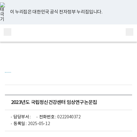
너
유
페
인
블
홈
비
튜
이
스
로
767px
브
스
타
그
이 누리집은 대한민국 공식 전자정부 누리집입니다.
이
북
그
하
램
보
전
통
건
체
합
복
메
검
지
부
뉴
색
국
립
정
신
건
강
센
터
정
신
건
2023년도 국립정신건강센터 임상연구논문집
강
연
구
담당부서 :
전화번호 :
0222040372
소
등록일 :
2025-05-12
로
고