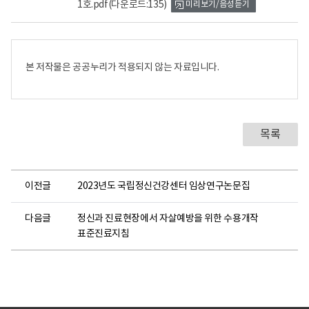
1호.pdf
(다운로드:135)
미리보기/음성듣기
뷰
어
로
본 저작물은 공공누리가 적용되지 않는 자료입니다.
목록
이전글
2023년도 국립정신건강센터 임상연구논문집
다음글
정신과 진료현장에서 자살예방을 위한 수용개작
표준진료지침