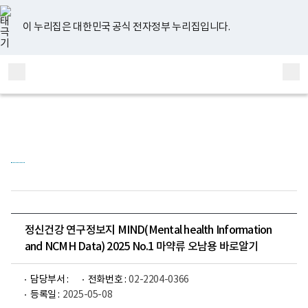
너
유
페
인
블
홈
비
튜
이
스
로
767px
브
스
타
그
이 누리집은 대한민국 공식 전자정부 누리집입니다.
이
북
그
하
램
보
전
통
건
체
합
복
메
검
지
부
뉴
색
국
립
정
신
건
강
센
터
정
신
건
정신건강 연구정보지 MIND(Mental health Information
강
and NCMH Data) 2025 No.1 마약류 오남용 바로알기
연
구
소
로
담당부서 :
전화번호 :
02-2204-0366
고
등록일 :
2025-05-08