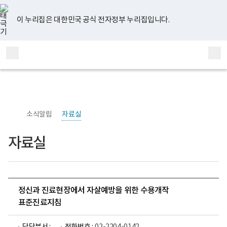
너
유
페
인
블
홈
비
튜
이
스
로
767px
브
스
타
그
이 누리집은 대한민국 공식 전자정부 누리집입니다.
이
북
그
하
램
보
전
통
건
체
합
복
메
검
지
부
뉴
색
국
립
정
신
소식알림
자료실
건
강
센
자료실
터
정
신
건
강
연
구
정신과 진료현장에서 자살예방을 위한 수용개작
소
표준진료지침
로
고