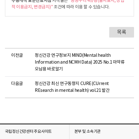
수용개작 표준진료지침
저작물은
"공공누리 4유형(출처표시, 상업
적 이용금지, 변경금지)"
조건에 따라 이용 할 수 있습니다.
목록
이전글
정신건강 연구정보지 MIND(Mental health
Information and NCMH Data) 2025 No.1 마약류
오남용 바로알기
다음글
정신건강 최신 연구동향지 CURE(CUrrent
REsearch in mental health) vol.21 발간
국립정신건강센터 주요사이트
본부 및 소속기관