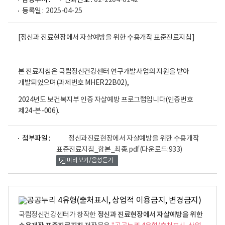
담당부서 :
전화번호 :
02-2204-0142
등록일 :
2025-04-25
[정신과 진료현장에서 자살예방을 위한 수용개작 표준진료지침]
본 진료지침은 국립정신건강센터 연구개발사업의 지원을 받아
개발되었으며(과제번호 MHER22B02),
2024년도 보건복지부 인증 자살예방 프로그랩입니다(인증번호
제24-본-006).
파
첨부파일 :
정신과진료현장에서 자살예방을 위한 수용개작
일
표준진료지침_합본_최종.pdf
(다운로드:933)
뷰
미리보기/음성듣기
어
로
정신과 진료현장에서 자살예방을 위한
국립정신건강센터가 창작한