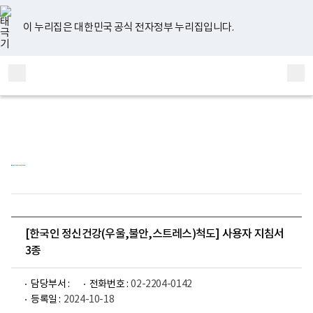
너
유
페
인
블
홈
비
튜
이
스
로
767px
브
스
타
그
이 누리집은 대한민국 공식 전자정부 누리집입니다.
이
북
그
하
램
보
전
통
건
체
합
복
메
검
지
부
뉴
색
국
립
정
신
건
강
센
터
정
신
건
[한국인 정신건강(우울,불안,스트레스)척도] 사용자 지침서
강
3종
연
구
소
로
담당부서 :
전화번호 :
02-2204-0142
고
등록일 :
2024-10-18