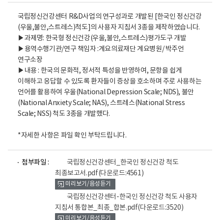
국립정신건강센터 R&D사업의 연구성과로 개발된 [한국인 정신건강
(우울,불안,스트레스)척도]의 사용자 지침서 3종을 제작하였습니다.
▶과제명: 한국형 정신건강(우울,불안,스트레스)평가도구 개발
▶용역수행기관/연구 책임자 :계요의료재단 계요병원/ 박주언
연구소장
▶내용 : 한국의 문화적, 정서적 특성을 반영하여, 문항을 쉽게
이해하고 응답할 수 있도록 환자들이 증상을 호소하며 주로 사용하는
언어를 활용하여 우울(National Depression Scale; NDS), 불안
(National Anxiety Scale; NAS), 스트레스(National Stress
Scale; NSS) 척도 3종을 개발했다.
*자세한 사항은 파일 확인 부탁드립니다.
파
파
첨부파일 :
국립정신건강센터_한국인 정신건강 척도
일
일
최종보고서.pdf
(다운로드:4561)
뷰
뷰
미리보기/음성듣기
어
어
로
로
국립정신건강센터-한국인 정신건강 척도 사용자
지침서 통합본_최종_합본.pdf
(다운로드:3520)
미리보기/음성듣기