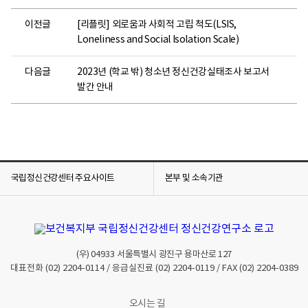
이전글
[리플릿] 외로움과 사회적 고립 척도(LSIS,
Loneliness and Social Isolation Scale)
다음글
2023년 (학교 밖) 청소년 정신건강실태조사 보고서
발간 안내
국립정신건강센터 주요사이트
본부 및 소속기관
(우)
04933
서울특별시 광진구 용마산로 127
대표전화
(02) 2204-0114
/ 응급실진료
(02) 2204-0119
/ FAX
(02) 2204-0389
오시는 길