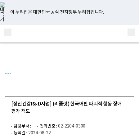
너
유
페
인
블
홈
비
튜
이
스
로
767px
브
스
타
그
이 누리집은 대한민국 공식 전자정부 누리집입니다.
이
북
그
하
램
보
전
통
건
체
합
복
메
검
지
부
뉴
색
국
립
정
신
건
강
센
터
정
신
건
[정신건강R&D사업] (리플릿) 한국어판 파괴적 행동 장애
강
평가 척도
연
구
소
로
담당부서 :
전화번호 :
02-2204-0300
고
등록일 :
2024-08-22