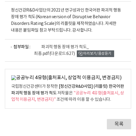
정신건강R&D사업단의 2021년 연구성과인 한국어판 파괴적 행동
장애 평가 척도(Korean version of Disruptive Behavior
Disorders Rating Scale)의 리플릿을 제작하였습니다. 자세한
내용은 붙임파일 참고 부탁드립니다. 감사합니다.
파
첨부파일 :
파괴적 행동 장애 평가 척도_
일
최종.pdf
(다운로드:627)
미리보기/음성듣기
뷰
어
로
[정신건강R&D사업] (리플릿) 한국어판
국립정신건강센터가 창작한
파괴적 행동 장애 평가 척도
저작물은
"공공누리 4유형(출처표시, 상
업적 이용금지, 변경금지)"
조건에 따라 이용 할 수 있습니다.
목록