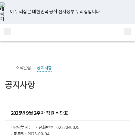
너
유
페
인
블
홈
비
튜
이
스
로
767px
브
스
타
그
이 누리집은 대한민국 공식 전자정부 누리집입니다.
이
북
그
하
램
보
전
통
건
체
합
복
메
검
지
부
뉴
색
국
립
정
신
소식알림
공지사항
건
강
센
공지사항
터
정
신
건
강
연
구
2025년 9월 2주차 직원 식단표
소
로
고
담당부서 :
전화번호 :
0222040025
등록일 :
2025-09-04