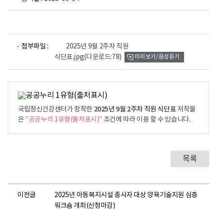
파
첨부파일 :
2025년 9월 2주차 직원
일
식단표.jpg
(다운로드:78)
미리보기/음성듣기
뷰
어
로
2025년 9월 2주차 직원 식단표
국립정신건강센터가 창작한
저작물
은
"공공누리 1유형(출처표시)"
조건에 따라 이용 할 수 있습니다.
목록
이전글
2025년 아동복지시설 종사자 대상 양육기술지원 심층
워크숍 개최(신청마감)