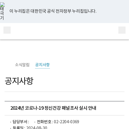
너
유
페
인
블
홈
비
튜
이
스
로
767px
브
스
타
그
이 누리집은 대한민국 공식 전자정부 누리집입니다.
이
북
그
하
램
보
전
통
건
체
합
복
메
검
지
부
뉴
색
국
립
정
신
소식알림
공지사항
건
강
센
공지사항
터
정
신
건
강
연
구
2024년 코로나-19 정신건강 패널조사 실시 안내
소
로
고
담당부서 :
전화번호 :
02-2204-0369
등록일 :
2024-08-30