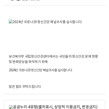
2
0
2
4
년
코
로
나
-
보건복지부 국립정신건강센터에서는 국민들의 정신건강 문제 현황
1
및 변화양상을 파악하기 위해
9
정
2024년 코로나19 정신건강 패널조사를 실시합니다.
신
건
강
많은 협조 부탁드립니다.
패
널
조
사