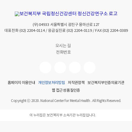
사
는
?
(우)
04933
서울특별시 광진구 용마산로 127
보
대표전화
(02) 2204-0114
/ 응급실진료
(02) 2204-0119
/ FAX
(02) 2204-0389
건
복
오시는 길
지
전화번호
부
국
립
정
ㅇ
홈페이지 이용안내
개인정보처리방침
저작권정책
보건복지부인증의료기관
신
웹 접근성 품질인증
건
강
Copyright ⓒ 2020. National Center for Mental Health . All Rights Reserved.
센
터
이 누리집은 보건복지부 소속기관 누리집입니다.
에
서
실