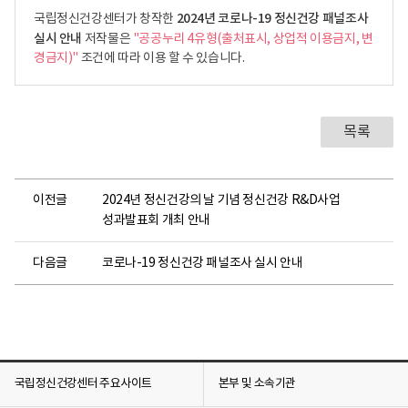
를
2024년 코로나-19 정신건강 패널조사
국립정신건강센터가 창작한
실
실시 안내
저작물은
"공공누리 4유형(출처표시, 상업적 이용금지, 변
시
경금지)"
조건에 따라 이용 할 수 있습니다.
합
니
다
.
목록
코
라
나
이전글
2024년 정신건강의 날 기념 정신건강 R&D사업
-
성과발표회 개최 안내
1
9
다음글
코로나-19 정신건강 패널조사 실시 안내
정
신
건
강
패
널
국립정신건강센터 주요사이트
본부 및 소속기관
조