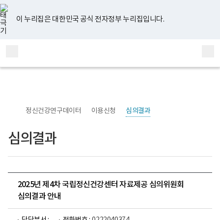
너
유
페
인
블
홈
비
튜
이
스
로
767px
브
스
타
그
이 누리집은 대한민국 공식 전자정부 누리집입니다.
이
북
그
하
램
보
전
통
건
체
합
복
메
검
지
부
뉴
색
국
립
정
신
정신건강연구데이터
이용신청
심의결과
건
강
센
심의결과
터
정
신
건
강
연
구
2025년 제4차 국립정신건강센터 자료제공 심의위원회
소
심의결과 안내
로
고