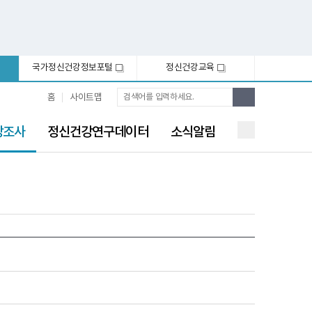
국가정신건강정보포털
정신건강교육
새
새
창
창
통
검
홈
사이트맵
합
색
검
색
강조사
정신건강연구데이터
소식알림