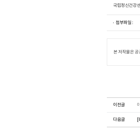
구
국립정신건강센
소
로
고
파
첨부파일 :
일
뷰
어
로
본 저작물은 공
이전글
다음글
[