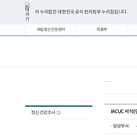
너
한
파
pdf
플
유
페
인
블
선
홈
비
글
워
뷰
래
튜
이
스
로
택
1180px
뷰
포
어
시
브
스
타
그
이 누리집은 대한민국 공식 전자정부 누리집입니다.
됨
이
어
인
프
뷰
북
그
상
프
트
로
어
램
로
뷰
그
프
국립정신건강센터
의료부
그
어
램
로
램
프
다
그
다
로
운
램
운
그
로
다
로
램
드
운
보
전
드
다
로
건
체
운
드
복
메
로
지
뉴
드
부
국
립
정
정신건강조사
신
건
강
센
터
IACUC 서식
정신건강조사
새
정
신
창
건
담당부서 :
강
연