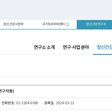
정신건강사업부
국가트라우마센터
정신건강연구소
새
창
선
연구소 소개
연구·사업 분야
정신건
택
됨
(연구자용)
전화번호 :
02-2204-0360
등록일 :
2024-03-13