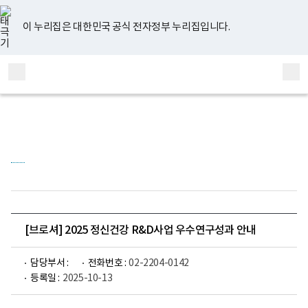
너
유
페
인
블
홈
비
튜
이
스
로
767px
브
스
타
그
이 누리집은 대한민국 공식 전자정부 누리집입니다.
이
북
그
하
램
보
전
통
건
체
합
복
메
검
지
부
뉴
색
국
립
정
신
건
강
센
터
정
신
건
[브로셔] 2025 정신건강 R&D사업 우수연구성과 안내
강
연
구
담당부서 :
전화번호 :
02-2204-0142
소
등록일 :
2025-10-13
로
고