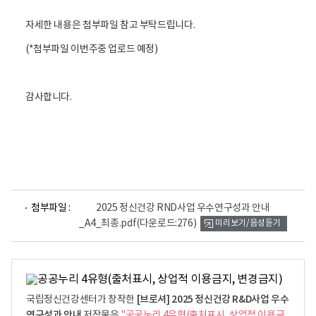
자세한 내용은 첨부파일 참고 부탁드립니다.
(*첨부파일 이번주중 업로드 예정)
감사합니다.
파
첨부파일 :
2025 정신건강 RND사업 우수연구성과 안내
일
_A4_최종.pdf
(다운로드:276)
미리보기/음성듣기
뷰
어
로
[브로셔] 2025 정신건강 R&D사업 우수
국립정신건강센터가 창작한
연구성과 안내
저작물은
"공공누리 4유형(출처표시, 상업적 이용금