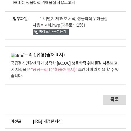
[IACUC]생물학적 위해물질 사용보고서
파
첨부파일 :
17. (별지 제15호 서식) 생물학적 위해물질
일
사용보고서.hwp
(다운로드:156)
뷰
미리보기/음성듣기
어
로
[IACUC] 생물학적 위해물질 사용보고
국립정신건강센터가 창작한
서
저작물은
"공공누리 1유형(출처표시)"
조건에 따라 이용 할 수 있
습니다.
목록
이전글
[IRB] 개정된서식