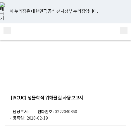
너
유
페
인
블
홈
비
튜
이
스
로
767px
브
스
타
그
이 누리집은 대한민국 공식 전자정부 누리집입니다.
이
북
그
하
램
보
전
통
건
체
합
복
메
검
지
부
뉴
색
국
립
정
신
건
강
센
터
정
신
건
[IACUC] 생물학적 위해물질 사용보고서
강
연
구
담당부서 :
전화번호 :
0222040360
소
등록일 :
2018-02-19
로
고