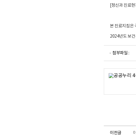
구
[정신과 진료현
소
로
고
본 진료지침은 
2024년도 보
파
첨부파일 :
일
뷰
어
로
이전글