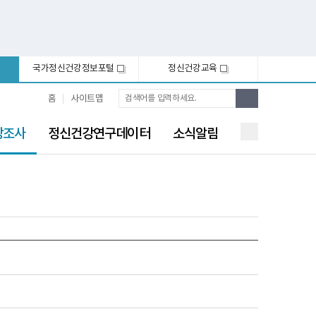
국가정신건강정보포털
정신건강교육
새
새
창
창
통
검
홈
사이트맵
합
색
검
색
강조사
정신건강연구데이터
소식알림