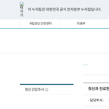
너
한
파
pdf
플
유
페
인
블
선
홈
비
글
워
뷰
래
튜
이
스
로
택
1180px
뷰
포
어
시
브
스
타
그
이 누리집은 대한민국 공식 전자정부 누리집입니다.
됨
이
어
인
프
뷰
북
그
상
프
트
로
어
램
로
뷰
그
프
국립정신건강센터
의료부
그
어
램
로
램
프
다
그
다
로
운
램
운
그
로
다
로
램
드
운
보
전
드
다
로
건
체
운
드
복
메
로
지
뉴
드
부
국
립
정
정신건강조사
신
건
강
센
터
정신과 진료
정신건강조사
새
정
신
창
건
담당부서 :
강
연