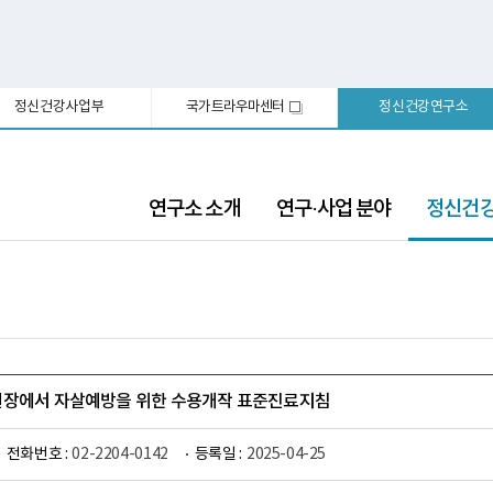
정신건강사업부
국가트라우마센터
정신건강연구소
새
창
선
연구소 소개
연구·사업 분야
정신건
택
됨
현장에서 자살예방을 위한 수용개작 표준진료지침
전화번호 :
02-2204-0142
등록일 :
2025-04-25