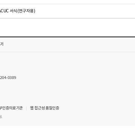
ACUC 서식(연구자용)
가기
2204-0389
부인증의료기관
웹 접근성 품질인증
d.