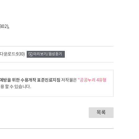
02),
(다운로드:930)
미리보기/음성듣기
예방을 위한 수용개작 표준진료지침
저작물은
"공공누리 4유형
용 할 수 있습니다.
목록