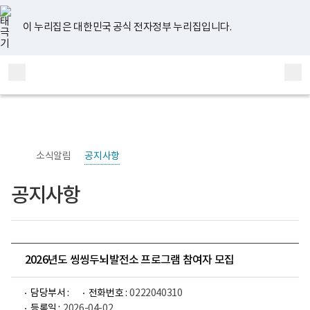
너
유
페
인
블
홈
비
튜
이
스
로
767px
브
스
타
그
이 누리집은 대한민국 공식 전자정부 누리집입니다.
이
북
그
하
램
보
전
통
건
체
합
복
메
검
지
부
뉴
색
국
립
정
신
소식알림
공지사항
건
강
센
공지사항
터
정
신
건
강
연
구
2026년도 씽씽두뇌발전소 프로그램 참여자 모집
소
로
고
담당부서 :
전화번호 :
0222040310
등록일 :
2026-04-02