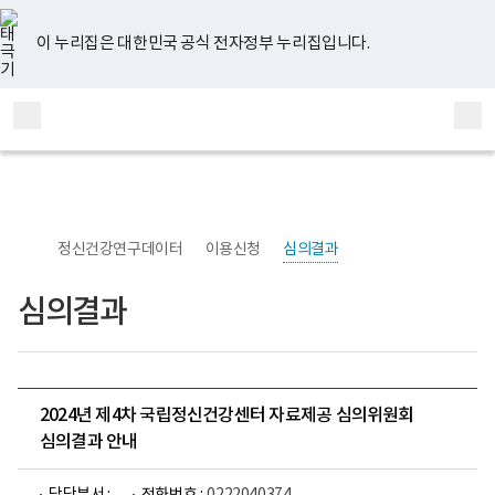
너
유
페
인
블
홈
비
튜
이
스
로
767px
브
스
타
그
이 누리집은 대한민국 공식 전자정부 누리집입니다.
이
북
그
하
램
보
전
통
건
체
합
복
메
검
지
부
뉴
색
국
립
정
신
정신건강연구데이터
이용신청
심의결과
건
강
센
심의결과
터
정
신
건
강
연
구
2024년 제4차 국립정신건강센터 자료제공 심의위원회
소
심의결과 안내
로
고