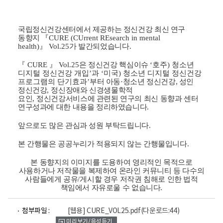
국립정신건강센터에서 제공하는 정신건강 최신 연구
동향지
『
CURE (CUrrent REsearch in mental
health)
』
Vol.25
가 발간되었습니다
.
『
CURE
』
Vol.25
은 정신건강 핵심이슈
‘
호주
) 청소년
디지털 정신건강 개입
’과
‘미국
) 청소년 디지털 정신건강
프로그램의 단기효과
’
부터 아동·청소년 정신건강, 성인
정신건강
,
정신장애와 신경생물학적
요인
,
정신건강서비스에 관련된 연구의 최신 동향과 센터
연구성과에 대한 내용을 정리하였습니다
.
앞으로도 많은 관심과 성원 부탁드립니다
.
본 간행물은 공공누리가 적용되지 않는 간행물입니다
.
본 동향지의 이미지를 도용하여 영리적인 목적으로
사용하거나 저작물을 복제하여 온라인 커뮤니티 등 다수의
사람들에게 공유
/
게시할 경우 저작권 침해로 인한 법적
책임에서 자유로울 수 없습니다
.
파
첨부파일 :
[웹용] CURE_VOL25.pdf
(다운로드:44)
일
미리보기/음성듣기