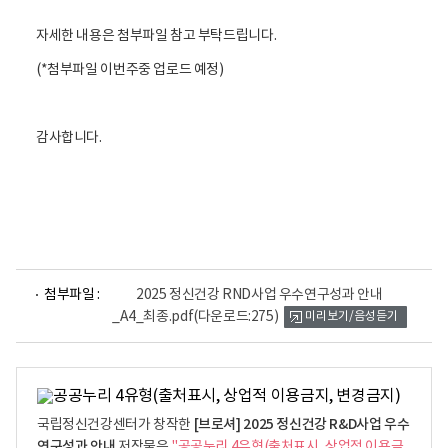
자세한 내용은 첨부파일 참고 부탁드립니다.
(*첨부파일 이번주중 업로드 예정)
감사합니다.
파
첨부파일 :
2025 정신건강 RND사업 우수연구성과 안내
일
_A4_최종.pdf
(다운로드:275)
미리보기/음성듣기
뷰
어
로
[브로셔] 2025 정신건강 R&D사업 우수
국립정신건강센터가 창작한
연구성과 안내
저작물은
"공공누리 4유형(출처표시, 상업적 이용금