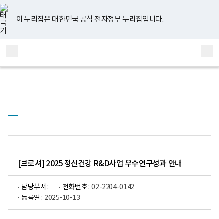
너
유
페
인
블
홈
비
튜
이
스
로
767px
브
스
타
그
이 누리집은 대한민국 공식 전자정부 누리집입니다.
이
북
그
하
램
보
전
통
건
체
합
복
메
검
지
부
뉴
색
국
립
정
신
건
강
센
터
정
신
건
[브로셔] 2025 정신건강 R&D사업 우수연구성과 안내
강
연
구
담당부서 :
전화번호 :
02-2204-0142
소
등록일 :
2025-10-13
로
고