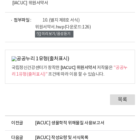
[IACUC] 위원서약서
파
첨부파일 :
10. (별지 제8호 서식)
일
위원서약서.hwp
(다운로드:126)
뷰
미리보기/음성듣기
어
로
[IACUC] 위원서약서
국립정신건강센터가 창작한
저작물은
"공공누
리 1유형(출처표시)"
조건에 따라 이용 할 수 있습니다.
목록
이전글
[IACUC] 생물학적 위해물질 사용보고서
다음글
[IACUC] 작성요령 및 서식목록