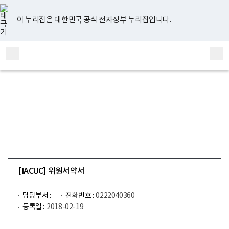
너
유
페
인
블
홈
비
튜
이
스
로
767px
브
스
타
그
이 누리집은 대한민국 공식 전자정부 누리집입니다.
이
북
그
하
램
보
전
통
건
체
합
복
메
검
지
부
뉴
색
국
립
정
신
건
강
센
터
정
신
건
[IACUC] 위원서약서
강
연
구
담당부서 :
전화번호 :
0222040360
소
등록일 :
2018-02-19
로
고