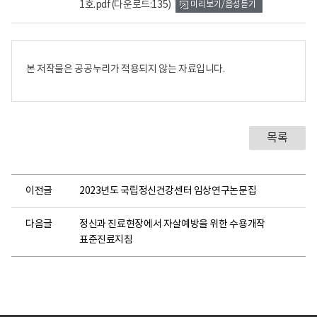
1호.pdf
(다운로드:135)
미리보기/음성듣기
뷰
어
로
본 저작물은 공공누리가 적용되지 않는 자료입니다.
목록
이전글
2023년도 국립정신건강센터 임상연구논문집
다음글
정신과 진료현장에서 자살예방을 위한 수용개작
표준진료지침