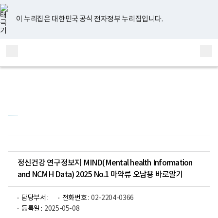
너
유
페
인
블
홈
비
튜
이
스
로
767px
브
스
타
그
이 누리집은 대한민국 공식 전자정부 누리집입니다.
이
북
그
하
램
보
전
통
건
체
합
복
메
검
지
부
뉴
색
국
립
정
신
건
강
센
터
정
신
건
정신건강 연구정보지 MIND(Mental health Information
강
and NCMH Data) 2025 No.1 마약류 오남용 바로알기
연
구
소
로
담당부서 :
전화번호 :
02-2204-0366
고
등록일 :
2025-05-08