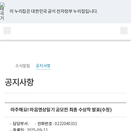
너
유
페
인
블
홈
비
튜
이
스
로
767px
브
스
타
그
이 누리집은 대한민국 공식 전자정부 누리집입니다.
이
북
그
하
램
보
전
통
건
체
합
복
메
검
지
부
뉴
색
국
립
정
신
소식알림
공지사항
건
강
센
공지사항
터
정
신
건
강
연
구
마주해요! 마음영상일기 공모전 최종 수상작 발표(수정)
소
로
고
담당부서 :
전화번호 :
0222040331
등록일 :
2025-09-11