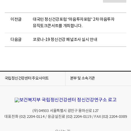
이전글
대국민 정신건강포럼 “마음투자포럼” 2차 마음투자
뮤직토크콘서트를 개최합니다.
다음글
코로나-19 정신건강 패널조사 실시 안내
국립정신건강센터 주요사이트
본부 및 소속기관
(우)
04933
서울특별시 광진구 용마산로 127
대표전화
(02) 2204-0114
/ 응급실진료
(02) 2204-0119
/ FAX
(02) 2204-0389