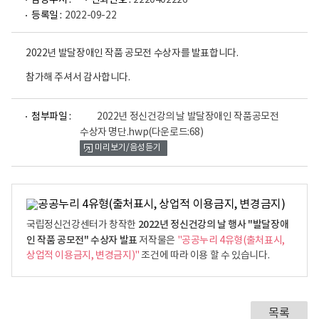
담당부서 :
전화번호 :
2220402226
등록일 :
2022-09-22
2022년 발달장애인 작품 공모전 수상자를 발표합니다.
참가해 주셔서 감사합니다.
파
첨부파일 :
2022년 정신건강의 날 발달장애인 작품공모전
일
수상자 명단.hwp
(다운로드:68)
뷰
미리보기/음성듣기
어
로
2022년 정신건강의 날 행사 "발달장애
국립정신건강센터가 창작한
인 작품 공모전" 수상자 발표
저작물은
"공공누리 4유형(출처표시,
상업적 이용금지, 변경금지)"
조건에 따라 이용 할 수 있습니다.
목록