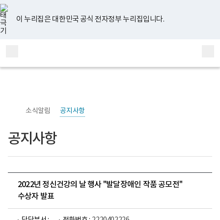
너
유
페
인
블
홈
비
튜
이
스
로
767px
브
스
타
그
이 누리집은 대한민국 공식 전자정부 누리집입니다.
이
북
그
하
램
보
전
통
건
체
합
복
메
검
지
부
뉴
색
국
립
정
신
소식알림
공지사항
건
강
센
공지사항
터
정
신
건
강
연
구
2022년 정신건강의 날 행사 "발달장애인 작품 공모전"
소
수상자 발표
로
고