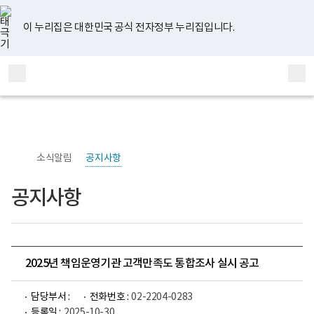
너
유
페
인
블
홈
비
튜
이
스
로
767px
브
스
타
그
이 누리집은 대한민국 공식 전자정부 누리집입니다.
이
북
그
하
램
보
전
통
건
체
합
복
메
검
지
부
뉴
색
국
립
정
신
소식알림
공지사항
건
강
센
공지사항
터
정
신
건
강
연
구
2025년 책임운영기관 고객만족도 통합조사 실시 공고
소
로
고
담당부서 :
전화번호 :
02-2204-0283
등록일 :
2025-10-30