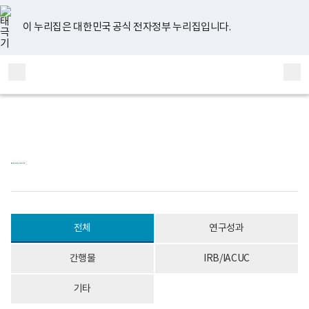
너
게
유
페
인
블
홈
처
이
다
끝
비
시
튜
이
스
로
767px
물
브
스
타
그
이 누리집은 대한민국 공식 전자정부 누리집입니다.
이
목
음
전
음
페
북
그
하
록
램
보
-
페
페
페
이
전
통
건
번
체
합
복
호,
이
이
이
지
메
검
지
제
부
목,
뉴
색
지
지
지
이
국
작
립
성
정
자,
이
이
이
동
신
등
건
록
동
동
동
강
일,
센
첨
터
부
정
내
신
용
건
이
전체
연구성과
강
보
연
여
구
집
간행물
IRB/IACUC
소
니
로
다.
기타
고