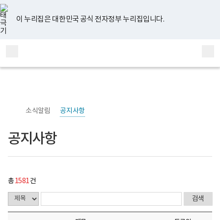
너
공
유
페
인
블
홈
처
이
다
끝
비
지
튜
이
스
로
767px
사
브
스
타
그
이 누리집은 대한민국 공식 전자정부 누리집입니다.
이
항
음
전
음
페
북
그
하
게
램
보
시
페
페
페
이
전
통
건
물
체
합
복
목
이
이
이
지
메
검
지
록
부
-
뉴
색
지
지
지
이
국
번
립
호,
정
제
이
이
이
동
신
목,
소식알림
공지사항
건
작
동
동
동
강
성
센
자,
공지사항
터
등
정
록
신
일,
건
첨
강
부
연
내
총
1581
건
구
용
소
이
로
보
고
여
집