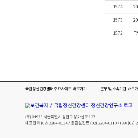
1574
2
1573
2
1572
국
국립정신건강센터 주요사이트
바로가기
본부 및 소속기관
바로
(우)
04933
서울특별시 광진구 용마산로 127
대표전화
(02) 2204-0114
/ 응급실진료
(02) 2204-0119
/ FAX
(02) 