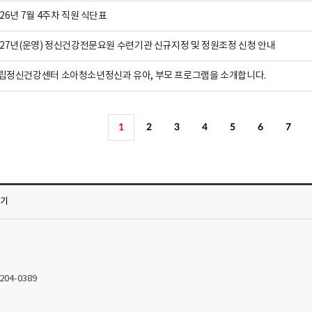
026년 7월 4주차 직원 식단표
027년(운영) 정신건강전문요원 수련기관 신규지정 및 정원조정 신청 안내
립정신건강센터 소아청소년정신과 유아, 부모 프로그램을 소개합니다.
1
2
3
4
5
6
7
가기
2204-0389