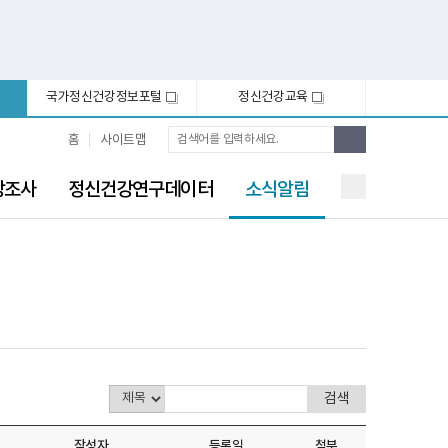
국가정신건강정보포털
정신건강교육
새
새
창
창
통
검
홈
사이트맵
합
색
검
선
색
강조사
정신건강연구데이터
소식알림
택
됨
작성자
등록일
첨부