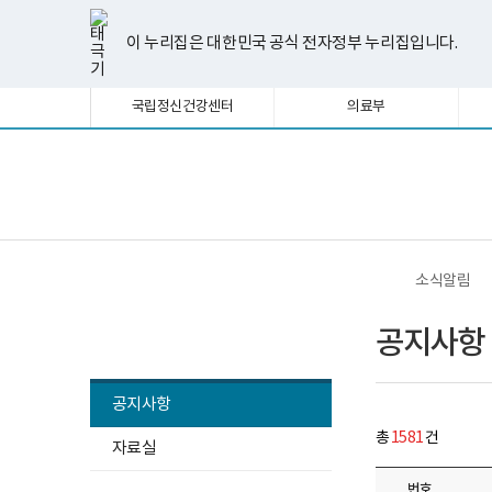
너
공
한
파
pdf
플
유
페
인
블
선
홈
첨
첨
첨
첨
첨
첨
첨
첨
첨
처
이
다
끝
비
지
글
워
뷰
래
튜
이
스
로
택
부
부
부
부
부
부
부
부
부
1180px
사
뷰
포
어
시
브
스
타
그
이 누리집은 대한민국 공식 전자정부 누리집입니다.
됨
이
항
파
파
파
파
파
파
파
파
파
음
전
음
페
어
인
프
뷰
북
그
상
게
프
트
로
어
램
일
일
일
일
일
일
일
일
일
시
로
뷰
그
프
페
페
페
이
국립정신건강센터
의료부
물
그
어
램
로
목
램
프
다
그
이
이
이
지
록
다
로
운
램
-
운
그
로
다
지
지
지
이
번
로
램
드
운
보
전
호,
드
다
로
건
체
제
이
이
이
동
운
드
복
메
목,
로
지
뉴
작
드
부
동
동
동
성
국
소식알림
자,
립
등
정
소식알림
록
신
공지사항
일,
건
첨
강
부
센
내
터
공지사항
용
정
이
신
총
1581
건
보
자료실
건
여
강
집
연
번호