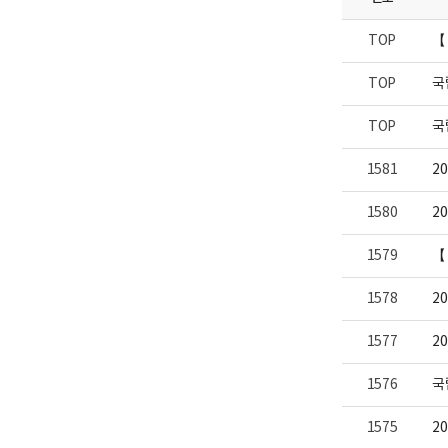
니
구
다.
소
TOP
【
로
고
TOP
국
TOP
국
1581
2
1580
2
1579
【
1578
2
1577
2
1576
국
1575
2