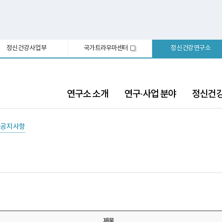
정신건강사업부
국가트라우마센터
정신건강연구소
새
창
연구소 소개
연구·사업 분야
정신건
공지사항
제목