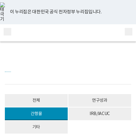
너
게
유
페
인
블
홈
처
이
다
끝
비
시
튜
이
스
로
767px
물
브
스
타
그
이 누리집은 대한민국 공식 전자정부 누리집입니다.
이
목
음
전
음
페
북
그
하
록
램
보
-
페
페
페
이
전
통
건
번
체
합
복
호,
이
이
이
지
메
검
지
제
부
목,
뉴
색
지
지
지
이
국
작
립
성
정
자,
이
이
이
동
신
등
건
록
동
동
동
강
일,
센
첨
터
부
정
내
신
용
건
이
전체
연구성과
강
보
연
여
구
집
간행물
IRB/IACUC
소
니
로
다.
기타
고