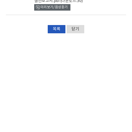
결산보고서.pdf
(다운로드:30)
뷰
미리보기/음성듣기
어
로
목록
닫기