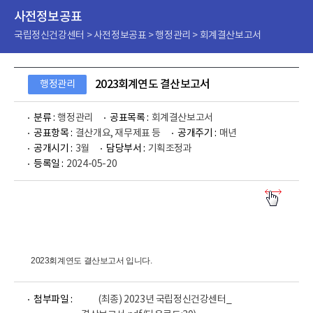
사전정보공표
국립정신건강센터 > 사전정보공표 > 행정관리 > 회계결산보고서
2023회계연도 결산보고서
행정관리
분류 :
행정관리
공표목록 :
회계결산보고서
공표항목 :
결산개요, 재무제표 등
공개주기 :
매년
공개시기 :
3월
담당부서 :
기획조정과
등록일 :
2024-05-20
2023회계연도 결산보고서 입니다.
파
첨부파일 :
(최종) 2023년 국립정신건강센터_
일