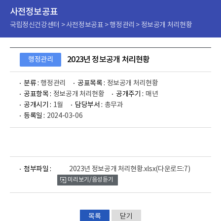
사전정보공표
국립정신건강센터 > 사전정보공표 > 행정관리 > 정보공개 처리현황
2023년 정보공개 처리현황
행정관리
분류 :
행정관리
공표목록 :
정보공개 처리현황
공표항목 :
정보공개 처리현황
공개주기 :
매년
공개시기 :
1월
담당부서 :
총무과
등록일 :
2024-03-06
파
첨부파일 :
2023년 정보공개 처리현황.xlsx
(다운로드:7)
일
미리보기/음성듣기
뷰
어
로
목록
닫기