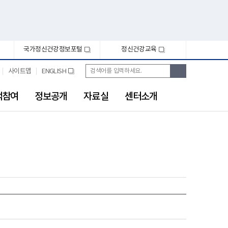
국가정신건강정보포털
정신건강교육
새
새
창
창
통
검
사이트맵
ENGLISH
새
합
색
창
검
색
객참여
정보공개
자료실
센터소개