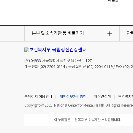
목
목
록
록
본부 및 소속기관 등
바로가기
관
열
열
기
기
(우)
04933
서울특별시 광진구 용마산로 127
대표전화
(02) 2204-0114
/ 응급실진료
(02) 2204-0119
/ FAX
(02) 
홈페이지 이용안내
개인정보처리방침
저작권정책
보건복지
Copyright ⓒ 2020. National Center for Mental Health . All Rights Reserve
이 누리집은 보건복지부 소속기관 누리집입니다.