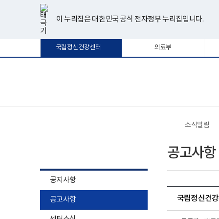
너
한
파
pdf
플
유
페
인
블
선
홈
비
글
워
뷰
래
튜
이
스
로
택
1180px
뷰
포
어
시
브
스
타
그
이 누리집은 대한민국 공식 전자정부 누리집입니다.
됨
이
어
인
프
뷰
북
그
상
프
트
로
어
램
로
뷰
그
프
국립정신건강센터
의료부
그
어
램
로
램
프
다
그
다
로
운
램
운
그
로
다
로
램
드
운
보
전
드
다
로
건
체
운
드
복
메
로
지
뉴
드
부
국
소식알림
립
정
소식알림
신
공고사항
건
강
센
터
공지사항
로
고
국립정신건강센
공고사항