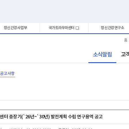
정신건강사업부
국가트라우마센터
정신건강연구소
새
창
홈
선
소식알림
고
택
됨
공고사항
터 중장기(`26년~`30년) 발전계획 수립 연구용역 공고