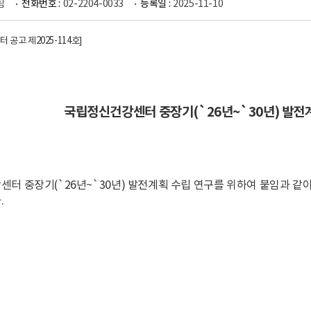
팀
전화번호 :
02-2204-0033
등록일 :
2025-11-10
 공고 제2025-114호
]
국립정신건강센터 중장기(`26년~`30년) 발전
터 중장기(`26년~`30년) 발전계획 수립 연구를
위하여 붙임과 같이
.