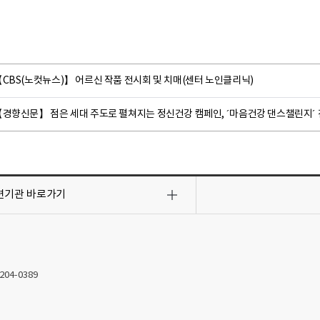
CBS(노컷뉴스)】 어르신 작품 전시회 및 치매(센터 노인클리닉)
【경향신문】 점은 세대 주도로 펼쳐지는 정신건강 캠페인, ´마음건강 댄스챌린지´
련기관
바로가기
2204-0389