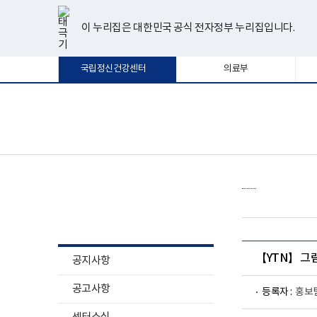
너
한
파
pdf
플
유
페
인
블
선
홈
비
글
워
뷰
래
튜
이
스
로
택
1180px
뷰
포
어
시
브
스
타
그
이 누리집은 대한민국 공식 전자정부 누리집입니다.
됨
이
어
인
프
뷰
북
그
상
프
트
로
어
램
로
뷰
그
프
국립정신건강센터
의료부
그
어
램
로
램
프
다
그
다
로
운
램
운
그
로
다
로
램
드
운
보
전
드
다
로
건
체
운
드
복
메
로
지
뉴
드
부
국
립
정
소식알림
신
건
강
센
터
【YTN】 그
공지사항
로
고
공고사항
등록자 :
홍보