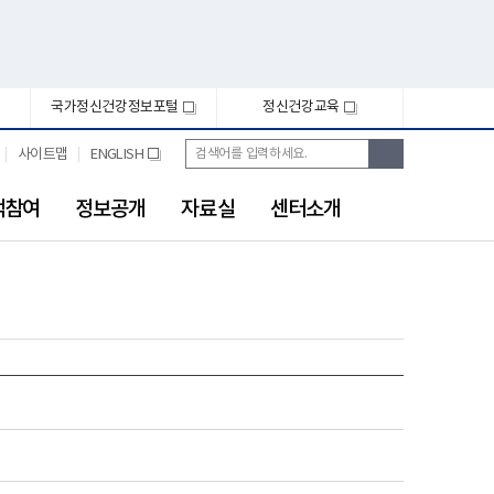
국가정신건강정보포털
정신건강교육
새
새
창
창
통
검
사이트맵
ENGLISH
새
합
색
창
검
색
객참여
정보공개
자료실
센터소개