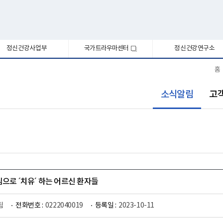
정신건강사업부
국가트라우마센터
정신건강연구소
새
창
홈
선
소식알림
고
택
됨
림으로 ´치유´ 하는 어르신 환자들
팀
전화번호 :
0222040019
등록일 :
2023-10-11