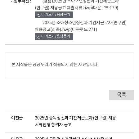
첨부파일 :
(별첨)2025년 소아소년정신과 기간제근로자
일
일
(연구원) 채용공고 제출서류.hwp
(다운로드:179)
뷰
뷰
미리보기/음성듣기
어
어
로
로
2025년 소아청소년정신과 기간제근로자(연구원)
채용공고(최종).hwp
(다운로드:271)
미리보기/음성듣기
본 저작물은 공공누리가 적용되지 않는 자료입니다.
목록
이전글
2025년 중독정신과 기간제근로자(연구원) 채용
서류전형 합격자 공고