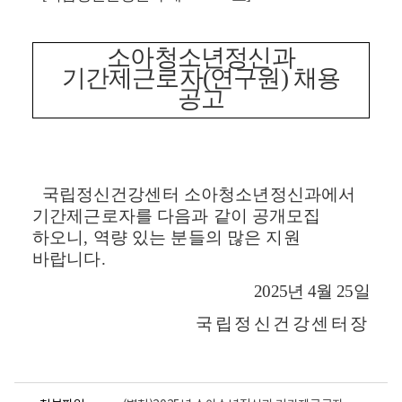
소아청소년정신과
기간제근로자(연구원) 채용
공고
국립정신건강센터 소아청소년정신과에서
기간제근로자를 다음과 같이 공개모집
하오니
,
역량 있는 분들의 많은 지원
바랍니다
.
2025
년
4
월
25
일
국립정신건강센터장
파
파