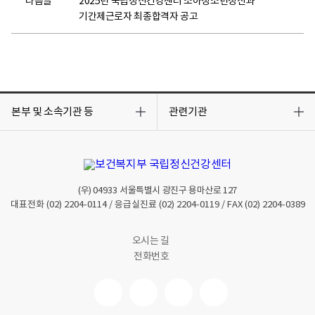
다음글
2025년 국립정신건강센터 소아청소년정신과
기간제근로자 최종합격자 공고
목
목
록
록
본부 및 소속기관 등
관련기관
열
열
기
기
(우)
04933
서울특별시 광진구 용마산로 127
대표전화
(02) 2204-0114
/ 응급실진료
(02) 2204-0119
/ FAX
(02) 2204-0389
오시는 길
전화번호