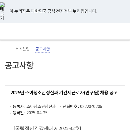
너
유
페
인
블
홈
비
튜
이
스
로
767px
브
스
타
그
이 누리집은 대한민국 공식 전자정부 누리집입니다.
이
북
그
하
램
보
전
통
건
체
합
복
메
검
지
뉴
색
부
국
소식알림
공고사항
립
정
신
공고사항
건
강
센
터
로
고
2025년 소아청소년정신과 기간제근로자(연구원) 채용 공고
등록자 :
소아청소년정신과
전화번호 :
0222040206
등록일 :
2025-04-25
[
국립정신건강센터 제
2025-42
호
]