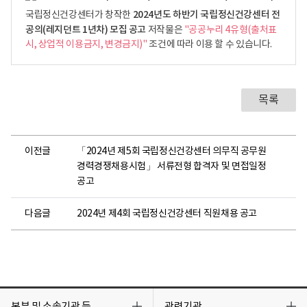
2024년도 하반기 국립정신건강센터 전
국립정신건강센터가 창작한
공의(레지던트 1년차) 모집 공고
저작물은
"공공누리 4유형(출처표
시, 상업적 이용금지, 변경금지)"
조건에 따라 이용 할 수 있습니다.
목록
이전글
「2024년 제5회 국립정신건강센터 의무직 공무원
경력경쟁채용시험」 서류전형 합격자 및 면접일정
공고
다음글
2024년 제4회 국립정신건강센터 직원채용 공고
목
목
록
록
본부 및 소속기관 등
관련기관