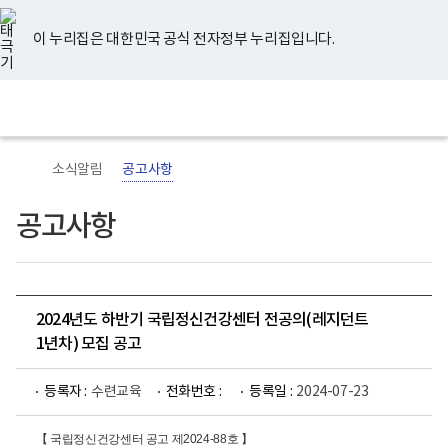
너
유
페
인
블
홈
비
튜
이
스
로
767px
브
스
타
그
이 누리집은 대한민국 공식 전자정부 누리집입니다.
이
북
그
하
램
보
전
통
건
체
합
복
메
검
지
뉴
색
부
국
소식알림
공고사항
립
정
신
공고사항
건
강
센
터
로
고
2024년도 하반기 국립정신건강센터 전공의(레지던트
1년차) 모집 공고
등록자 :
수련교육
전화번호 :
등록일 :
2024-07-23
【 국립정신건강센터 공고 제2024-88호 】