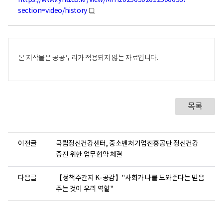
https://www.yna.co.kr/view/MYH20250302012500038?
section=video/history
새
창
본 저작물은 공공누리가 적용되지 않는 자료입니다.
목록
이전글
국립정신건강센터, 중소벤처기업진흥공단 정신건강
증진 위한 업무협약 체결
다음글
【정책주간지 K-공감】"사회가 나를 도와준다는 믿음
주는 것이 우리 역할"