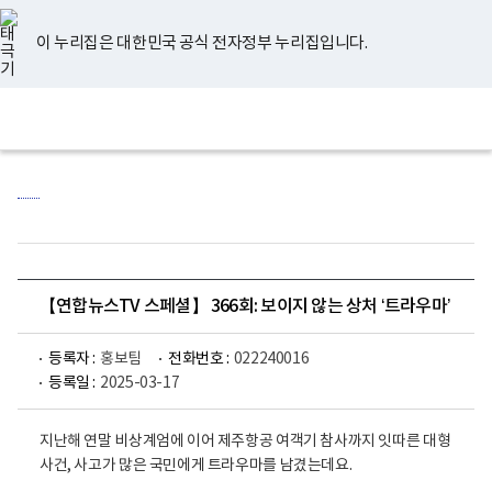
너
유
페
인
블
홈
비
튜
이
스
로
767px
브
스
타
그
이 누리집은 대한민국 공식 전자정부 누리집입니다.
이
북
그
하
램
보
전
통
건
체
합
복
메
검
지
뉴
색
부
국
립
정
신
건
강
센
【연합뉴스TV 스페셜】 366회: 보이지 않는 상처 ‘트라우마’
터
로
고
등록자 :
홍보팀
전화번호 :
022240016
등록일 :
2025-03-17
지난해 연말 비상계엄에 이어 제주항공 여객기 참사까지 잇따른 대형
사건, 사고가 많은 국민에게 트라우마를 남겼는데요.