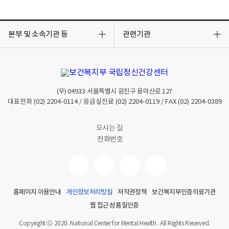
목
목
록
록
본부 및 소속기관 등
관련기관
열
열
기
기
(우)
04933
서울특별시 광진구 용마산로 127
대표전화
(02) 2204-0114
/ 응급실진료
(02) 2204-0119
/ FAX
(02) 2204-0389
오시는 길
전화번호
홈페이지 이용안내
개인정보처리방침
저작권정책
보건복지부인증의료기관
웹 접근성 품질인증
Copyright ⓒ 2020. National Center for Mental Health . All Rights Reserved.