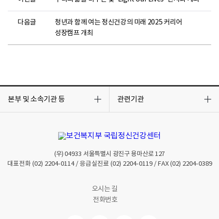
다음글
청년과 함께 여는 정신건강의 미래 2025 커리어
성장캠프 개최
목
목
록
록
본부 및 소속기관 등
관련기관
열
열
기
기
(우)
04933
서울특별시 광진구 용마산로 127
대표전화
(02) 2204-0114
/ 응급실진료
(02) 2204-0119
/ FAX
(02) 2204-0389
오시는 길
전화번호