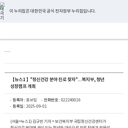
너
유
페
인
블
홈
비
튜
이
스
로
767px
브
스
타
그
이 누리집은 대한민국 공식 전자정부 누리집입니다.
이
북
그
하
램
보
전
통
건
체
합
복
메
검
지
뉴
색
부
국
립
정
신
건
강
센
【뉴스1 】"정신건강 분야 진로 찾자"…복지부, 청년
터
로
성장캠프 개최
고
등록자 :
홍보팀
전화번호 :
022240016
등록일 :
2025-09-01
(서울=뉴스1) 김규빈 기자 = 보건복지부 국립정신건강센터가